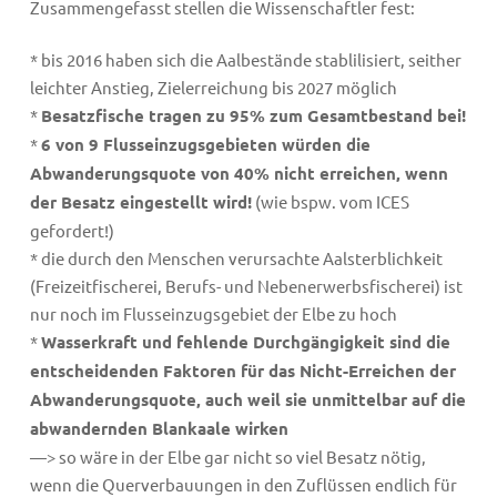
Zusammengefasst stellen die Wissenschaftler fest:
* bis 2016 haben sich die Aalbestände stablilisiert, seither
leichter Anstieg, Zielerreichung bis 2027 möglich
*
Besatzfische tragen zu 95% zum Gesamtbestand bei!
*
6 von 9 Flusseinzugsgebieten würden die
Abwanderungsquote von 40% nicht erreichen, wenn
der Besatz eingestellt wird!
(wie bspw. vom ICES
gefordert!)
* die durch den Menschen verursachte Aalsterblichkeit
(Freizeitfischerei, Berufs- und Nebenerwerbsfischerei) ist
nur noch im Flusseinzugsgebiet der Elbe zu hoch
*
Wasserkraft und fehlende Durchgängigkeit sind die
entscheidenden Faktoren für das Nicht-Erreichen der
Abwanderungsquote, auch weil sie unmittelbar auf die
abwandernden Blankaale wirken
—> so wäre in der Elbe gar nicht so viel Besatz nötig,
wenn die Querverbauungen in den Zuflüssen endlich für