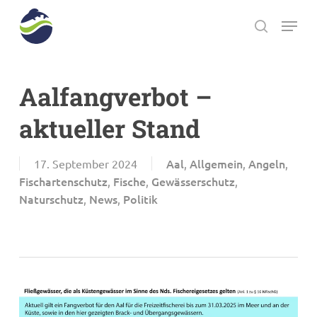
Skip
Menu
to
search
main
Close
content
Menu
Aalfangverbot –
aktueller Stand
Aal
Allgemein
Angeln
17. September 2024
,
,
,
Fischartenschutz
Fische
Gewässerschutz
,
,
,
Naturschutz
News
Politik
,
,