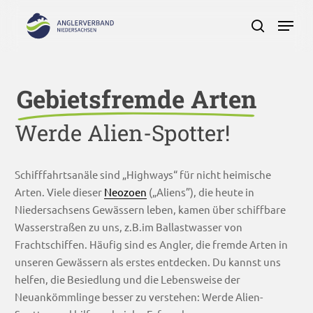
Skip
Menu
to
search
main
Close
content
Menu
Gebietsfremde Arten
Werde Alien-Spotter!
Schifffahrtsanäle sind „Highways“ für nicht heimische
Arten. Viele dieser
Neozoen
(„Aliens”), die heute in
Niedersachsens Gewässern leben, kamen über schiffbare
Wasserstraßen zu uns, z.B.im Ballastwasser von
Frachtschiffen. Häufig sind es Angler, die fremde Arten in
unseren Gewässern als erstes entdecken. Du kannst uns
helfen, die Besiedlung und die Lebensweise der
Neuankömmlinge besser zu verstehen: Werde Alien-