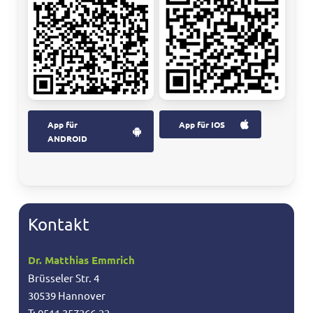
App für
App für IOS
ANDROID
Kontakt
Dr. Matthias Emmrich
Brüsseler Str. 4
30539 Hannover
T: 0511 357266-22