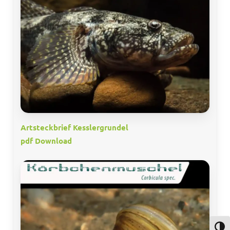
Artsteckbrief Kesslergrundel
pdf Download
Umsch