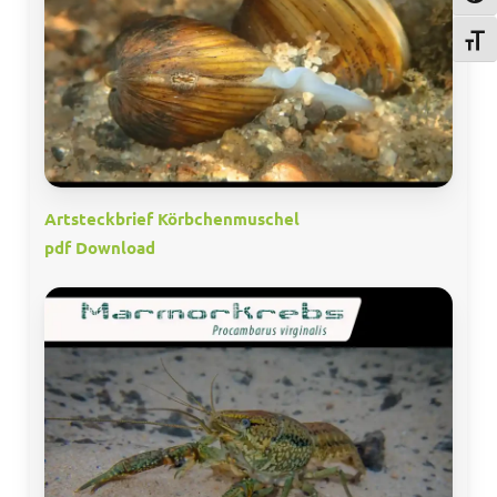
Schri
Artsteckbrief Körbchenmuschel
pdf Download