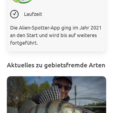
Laufzeit
Die Alien-Spotter-App ging im Jahr 2021
an den Start und wird bis auf weiteres
fortgeführt.
Aktuelles zu gebietsfremde Arten
Neue
W
Raubfischart
–
bereitet
A
sich
S
in
ve
Norddeutschland