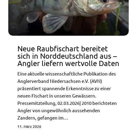
aus
–
Angler
liefern
wertvolle
Daten
Neue Raubfischart bereitet
sich in Norddeutschland aus –
Angler liefern wertvolle Daten
Eine aktuelle wissenschaftliche Publikation des
Anglerverband Niedersachsen e.V. (AVN)
präsentiert spannende Erkenntnisse zu einer
neuen Fischart in unseren Gewässern.
Pressemitzteilung, 02.03.2026| 2010 berichteten
Angler von ungewöhnlich aussehenden
Zandern, gefangen im…
11. März 2026