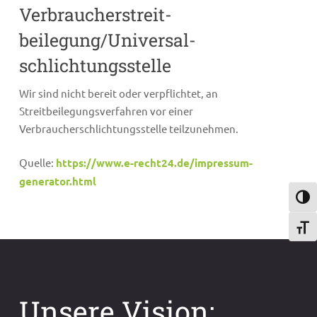
Verbraucher­streit­
beilegung/Universal­
schlichtungs­stelle
Wir sind nicht bereit oder verpflichtet, an
Streitbeilegungsverfahren vor einer
Verbraucherschlichtungsstelle teilzunehmen.
Quelle:
https://www.e-recht24.de/impressum-
generator.html
Umsch
Schri
Unsere Vision: