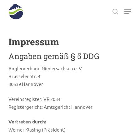
Skip
Menu
to
search
main
Close
content
Menu
Impressum
Angaben gemäß § 5 DDG
Anglerverband Niedersachsen e. V.
Brüsseler Str. 4
30539 Hannover
Vereinsregister: VR 2034
Registergericht: Amtsgericht Hannover
Vertreten durch:
Werner Klasing (Präsident)