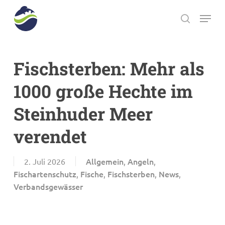
Skip
Menu
to
search
main
Close
content
Menu
Fischsterben: Mehr als
1000 große Hechte im
Steinhuder Meer
verendet
Allgemein
Angeln
2. Juli 2026
,
,
Fischartenschutz
Fische
Fischsterben
News
,
,
,
,
Verbandsgewässer