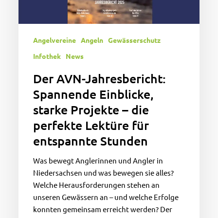
die
perfekte
Lektüre
Angelvereine
Angeln
Gewässerschutz
für
entspannte
Infothek
News
Stunden
Der AVN-Jahresbericht:
Spannende Einblicke,
starke Projekte – die
perfekte Lektüre für
entspannte Stunden
Was bewegt Anglerinnen und Angler in
Niedersachsen und was bewegen sie alles?
Welche Herausforderungen stehen an
unseren Gewässern an – und welche Erfolge
konnten gemeinsam erreicht werden? Der