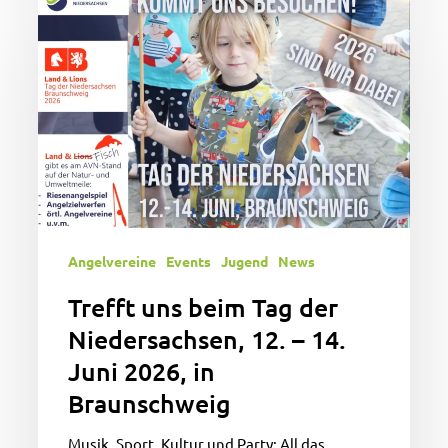
uns
beim
Tag
der
Niedersachsen,
12.
–
14.
Juni
2026,
Angelvereine
Events
Jugend
News
in
Braunschweig
Trefft uns beim Tag der
Niedersachsen, 12. – 14.
Juni 2026, in
Braunschweig
Musik, Sport, Kultur und Party: All das