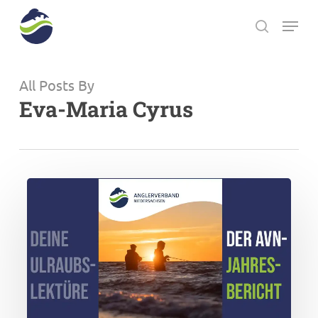
Skip
Menu
to
search
main
Close
content
Menu
All Posts By
Eva-Maria Cyrus
Der
AVN-
Jahresbericht:
Spannende
Einblicke,
starke
Projekte
–