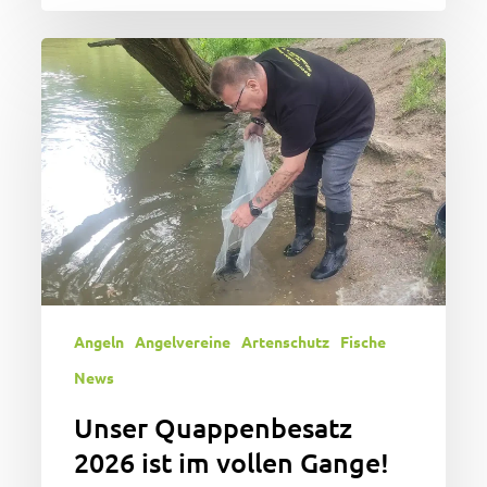
Unser
Quappenbesatz
2026
ist
im
vollen
Gange!
Angeln
Angelvereine
Artenschutz
Fische
News
Unser Quappenbesatz
2026 ist im vollen Gange!