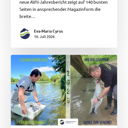
neue AVN-Jahresbericht zeigt auf 140 bunten
Seiten in ansprechender Magazinform die
breite…
Eva-Maria Cyrus
10. Juli 2026
Über
3.000.000
Aale
und
100.000
Quappen
für
Niedersachsens
Gewässer:
Der