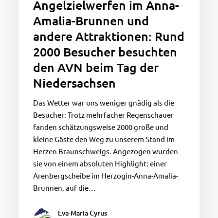
Angelzielwerfen im Anna-
AVN
Amalia-Brunnen und
beim
andere Attraktionen: Rund
Tag
der
2000 Besucher besuchten
Niedersachsen
den AVN beim Tag der
Niedersachsen
Das Wetter war uns weniger gnädig als die
Besucher: Trotz mehrfacher Regenschauer
fanden schätzungsweise 2000 große und
kleine Gäste den Weg zu unserem Stand im
Herzen Braunschweigs. Angezogen wurden
sie von einem absoluten Highlight: einer
Arenbergscheibe im Herzogin-Anna-Amalia-
Brunnen, auf die…
Eva-Maria Cyrus