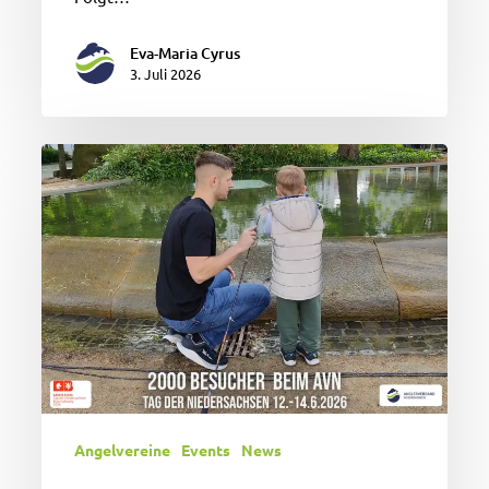
Eva-Maria Cyrus
3. Juli 2026
Angelzielwerfen
im
Anna-
Amalia-
Brunnen
und
andere
Attraktionen:
Rund
2000
Besucher
Angelvereine
Events
News
besuchten
den