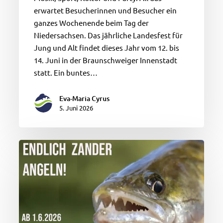
erwartet Besucherinnen und Besucher ein
ganzes Wochenende beim Tag der
Niedersachsen. Das jährliche Landesfest für
Jung und Alt findet dieses Jahr vom 12. bis
14. Juni in der Braunschweiger Innenstadt
statt. Ein buntes…
Eva-Maria Cyrus
5. Juni 2026
Ende
der
Zanderschonzeit
an
AVN-
Verbandsgewässern
(Ausnahme