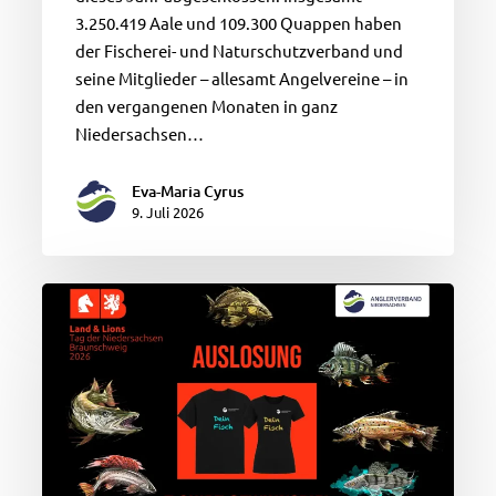
3.250.419 Aale und 109.300 Quappen haben
der Fischerei- und Naturschutzverband und
seine Mitglieder – allesamt Angelvereine – in
den vergangenen Monaten in ganz
Niedersachsen…
Eva-Maria Cyrus
9. Juli 2026
Wer
hat
gewonnen?
Auslosung
T-
Shirt-
Gewinnspiel
beim