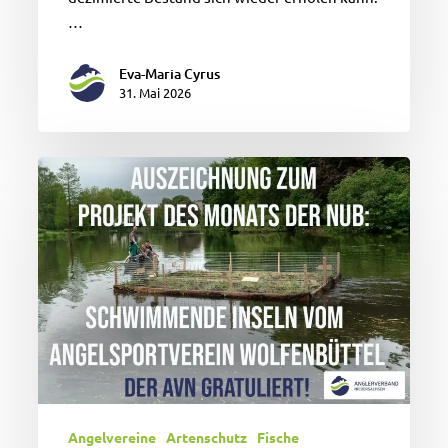
…
Eva-Maria Cyrus
31. Mai 2026
Schwimmende
Inseln
als
Projekt
des
Monats
ausgezeichnet
Angelvereine
Artenschutz
Fische