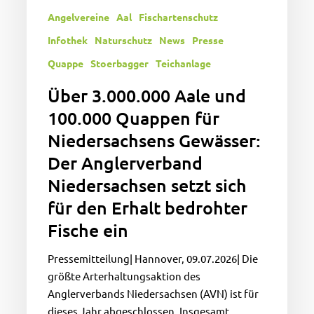
Anglerverband
Angelvereine
Aal
Fischartenschutz
Niedersachsen
setzt
Infothek
Naturschutz
News
Presse
sich
Quappe
Stoerbagger
Teichanlage
für
Über 3.000.000 Aale und
den
Erhalt
100.000 Quappen für
bedrohter
Niedersachsens Gewässer:
Fische
Der Anglerverband
ein
Niedersachsen setzt sich
für den Erhalt bedrohter
Fische ein
Pressemitteilung| Hannover, 09.07.2026| Die
größte Arterhaltungsaktion des
Anglerverbands Niedersachsen (AVN) ist für
dieses Jahr abgeschlossen. Insgesamt