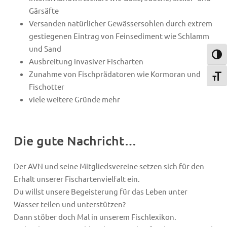
Gärsäfte
Versanden natürlicher Gewässersohlen durch extrem
gestiegenen Eintrag von Feinsediment wie Schlamm
und Sand
Umsch
Ausbreitung invasiver Fischarten
Zunahme von Fischprädatoren wie Kormoran und
Schri
Fischotter
viele weitere Gründe mehr
Die gute Nachricht…
Der AVN und seine Mitgliedsvereine setzen sich für den
Erhalt unserer Fischartenvielfalt ein.
Du willst unsere Begeisterung für das Leben unter
Wasser teilen und unterstützen?
Dann stöber doch Mal in unserem Fischlexikon.