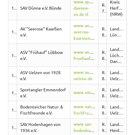
www.sportanglerverein-
Kreis
Region
10859
SAV Dünne e.V. Bünde
duenne-
Herford
7
(NRW)
ev.de.tl
www.anglerverein-
AV "Seerose" Kaarßen
Region
Landkreis
10545
seerose-
e.V.
8
Lüneburg
kaarssen.de/
Landkreis
www.anglerverein-
ASV "Frühauf" Lübbow
Region
10566
Lüchow-
e.V.
fruehauf.de/
8
Dannenberg
www.angelverein-
ASV Uelzen von 1928
Region
Landkreis
10609
e.V.
uelzen.de
8
Uelzen
Sportangler Emmendorf
Region
Landkreis
www.emmendorf.de/index.php/anglerverein
10708
e.V.
8
Uelzen
www.natur-
Bodenteicher Natur- &
Region
Landkreis
10867
Fischfreunde e.V.
fischfreunde.de
8
Uelzen
www.sav-
SAV Hodenhagen von
Region
Landkreis
10557
1936 e.V.
hodenhagen.de/
9
Heidekreis