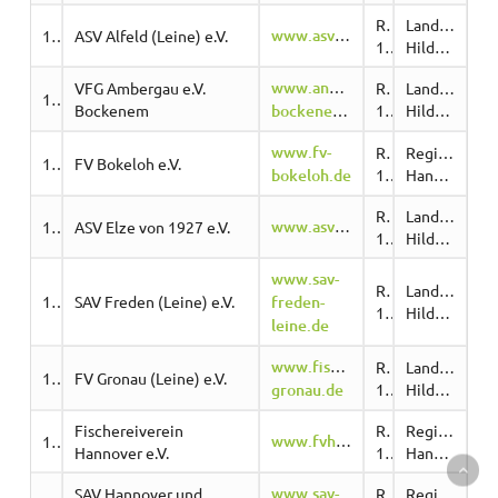
Region
Landkreis
www.asvalfeld.de
10502
ASV Alfeld (Leine) e.V.
1
Hildesheim
www.angelverein-
VFG Ambergau e.V.
Region
Landkreis
10511
Bockenem
bockenem.de
1
Hildesheim
www.fv-
Region
Region
10514
FV Bokeloh e.V.
bokeloh.de
1
Hannover
Region
Landkreis
www.asvelze.de
10526
ASV Elze von 1927 e.V.
1
Hildesheim
www.sav-
Region
Landkreis
10531
SAV Freden (Leine) e.V.
freden-
1
Hildesheim
leine.de
www.fischereiverein-
Region
Landkreis
10544
FV Gronau (Leine) e.V.
gronau.de
1
Hildesheim
Fischereiverein
Region
Region
www.fvhannover.de
10548
Hannover e.V.
1
Hannover
www.sav-
SAV Hannover und
Region
Region