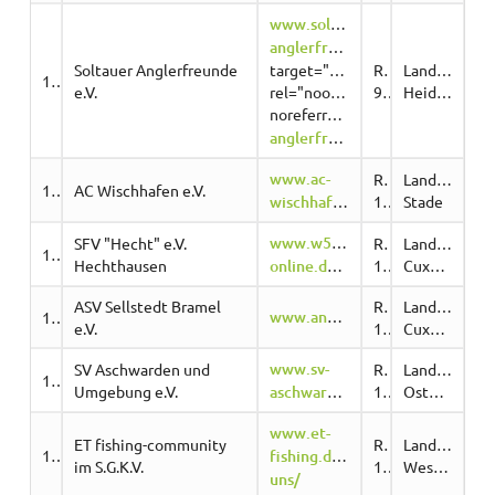
www.soltauer-
anglerfreunde.de
"
Soltauer Anglerfreunde
target="_blank"
Region
Landkreis
10601
e.V.
rel="noopener
9
Heidekreis
noreferrer">
www.soltauer-
anglerfreunde.de
www.ac-
Region
Landkreis
10691
AC Wischhafen e.V.
wischhafen.de/
10
Stade
www.w57l4z8ha.homepage.t-
SFV "Hecht" e.V.
Region
Landkreis
10675
Hechthausen
online.de/Home
11
Cuxhaven
ASV Sellstedt Bramel
Region
Landkreis
www.angeln.sellstedt.de
10761
e.V.
11
Cuxhaven
www.sv-
SV Aschwarden und
Region
Landkreis
10824
Umgebung e.V.
aschwarden.de/
11
Osterholz
www.et-
ET fishing-community
Region
Landkreis
10860
fishing.de/ueber-
im S.G.K.V.
11
Wesermarsch
uns/