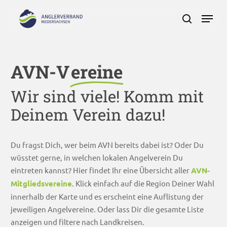
Skip
Menu
to
search
main
Close
content
Menu
AVN-V
ereine
Wir sind viele! Komm mit
Deinem Verein dazu!
Du fragst Dich, wer beim AVN bereits dabei ist? Oder Du
wüsstet gerne, in welchen lokalen Angelverein Du
eintreten kannst? Hier findet Ihr eine Übersicht aller
AVN-
Mitgliedsvereine
. Klick einfach auf die Region Deiner Wahl
innerhalb der Karte und es erscheint eine Auflistung der
jeweiligen Angelvereine. Oder lass Dir die gesamte Liste
anzeigen und filtere nach Landkreisen.