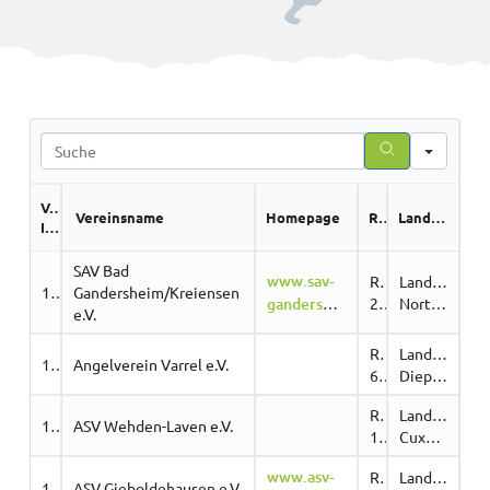
Search
Vereins-
Vereinsname
Homepage
Region
Landkreis
ID
SAV Bad
www.sav-
Region
Landkreis
10532
Gandersheim/Kreiensen
gandersheim.de
2
Northeim
e.V.
Region
Landkreis
10707
Angelverein Varrel e.V.
6
Diepholz
Region
Landkreis
10862
ASV Wehden-Laven e.V.
11
Cuxhaven
www.asv-
Region
Landkreis
10535
ASV Gieboldehausen e.V.