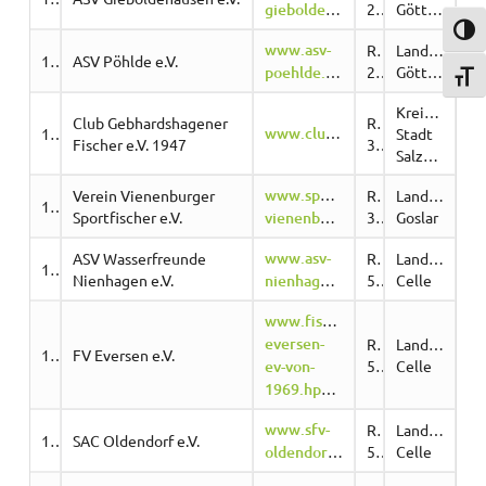
gieboldehausen.wg.vu
2
Göttingen
Umsch
www.asv-
Region
Landkreis
10775
ASV Pöhlde e.V.
poehlde.de.tl
2
Göttingen
Schri
Kreisfreie
Club Gebhardshagener
Region
www.clubgebhardshagenerfischer.hpage.com
10533
Stadt
Fischer e.V. 1947
3
Salzgitter
www.sportfischer-
Verein Vienenburger
Region
Landkreis
10817
Sportfischer e.V.
vienenburg.de
3
Goslar
www.asv-
ASV Wasserfreunde
Region
Landkreis
10580
Nienhagen e.V.
nienhagen.hpage.com/verein.html
5
Celle
www.fischereiverein-
eversen-
Region
Landkreis
10709
FV Eversen e.V.
ev-von-
5
Celle
1969.hpage.com
www.sfv-
Region
Landkreis
10717
SAC Oldendorf e.V.
oldendorf.de/
5
Celle