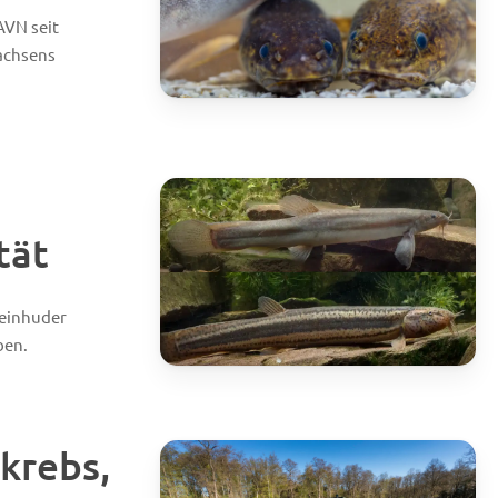
AVN seit
achsens
tät
teinhuder
ben.
lkrebs,