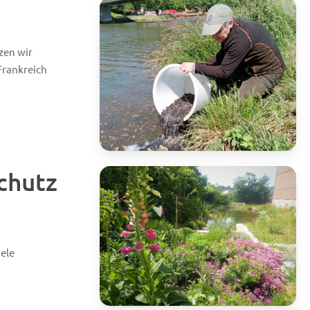
zen wir
Frankreich
chutz
iele