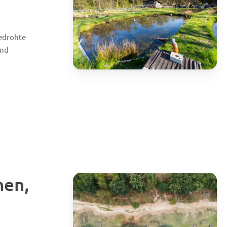
edrohte
und
hen,