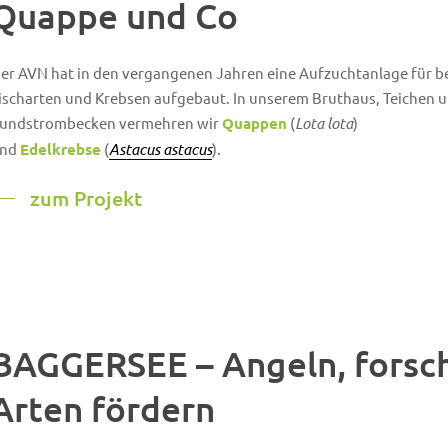
Quappe und Co
er AVN hat in den vergangenen Jahren eine Aufzuchtanlage für b
ischarten und Krebsen aufgebaut. In unserem Bruthaus, Teichen 
undstrombecken vermehren wir
Quappen
(
Lota lota
)
nd
Edelkrebse
(
Astacus astacus
).
zum Projekt
BAGGERSEE – Angeln, forsc
Arten fördern