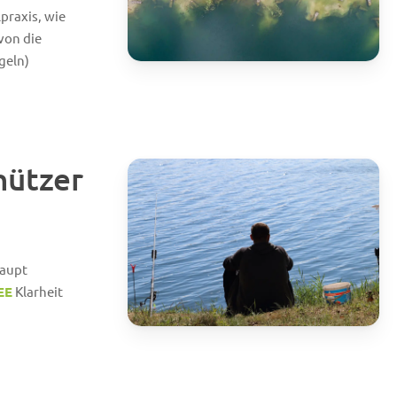
praxis, wie
von die
geln)
ützer
haupt
EE
Klarheit