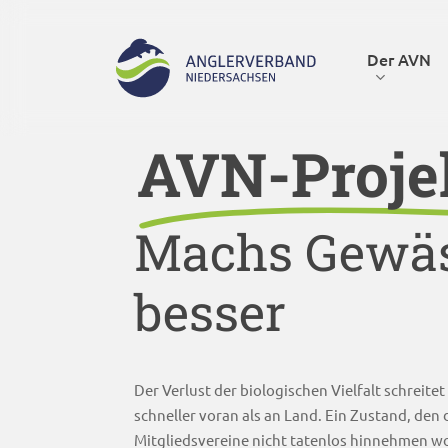
Skip
to
Der AVN
main
content
AVN-Proje
Hit enter to search or ESC to close
Machs Gewä
besser
Der Verlust der biologischen Vielfalt schreite
schneller voran als an Land. Ein Zustand, den
Mitgliedsvereine nicht tatenlos hinnehmen wo