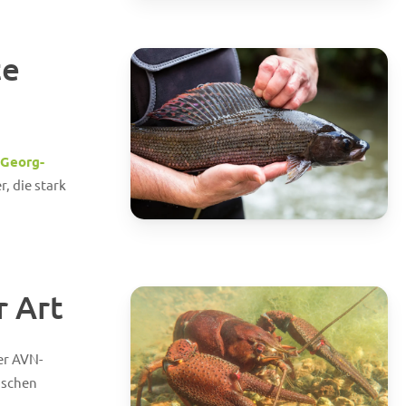
te
Georg-
, die stark
r Art
er AVN-
ischen