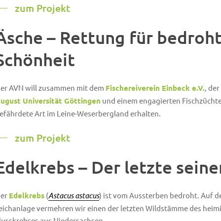
zum Projekt
Äsche – Rettung für bedroh
Schönheit
er AVN will zusammen mit dem
Fischereiverein Einbeck e.V.
, der
ugust Universität Göttingen
und einem engagierten Fischzüchter
efährdete Art im Leine-Weserbergland erhalten.
zum Projekt
Edelkrebs – Der letzte seine
er
Edelkrebs
(
Astacus astacus
) ist vom Aussterben bedroht. Auf d
eichanlage vermehren wir einen der letzten Wildstämme des heim
lusskrebses aus Niedersachsen.