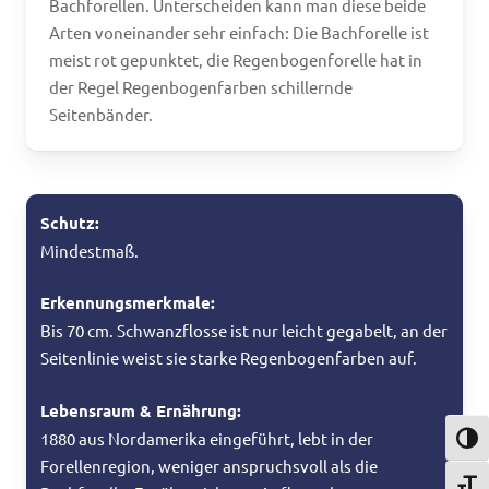
Bachforellen. Unterscheiden kann man diese beide
Arten voneinander sehr einfach: Die Bachforelle ist
meist rot gepunktet, die Regenbogenforelle hat in
der Regel Regenbogenfarben schillernde
Seitenbänder.
Schutz:
Mindestmaß.
Erkennungsmerkmale:
Bis 70 cm. Schwanzflosse ist nur leicht gegabelt, an der
Seitenlinie weist sie starke Regenbogenfarben auf.
Lebensraum & Ernährung:
1880 aus Nordamerika eingeführt, lebt in der
Umsch
Forellenregion, weniger anspruchsvoll als die