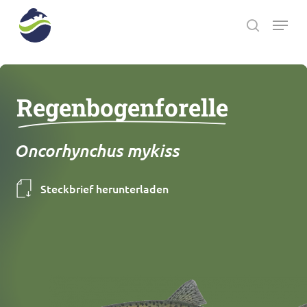
Skip
Menu
to
search
main
Close
content
Menu
Regenbogenforelle
Oncorhynchus mykiss
Steckbrief herunterladen