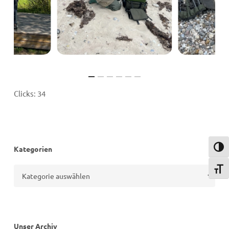
Clicks:
34
Kategorien
Umsch
Kategorien
Schri
Unser Archiv