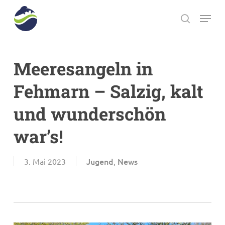
Skip
Menu
to
search
main
Close
content
Menu
Meeresangeln in
Fehmarn – Salzig, kalt
und wunderschön
war’s!
Jugend
News
3. Mai 2023
,