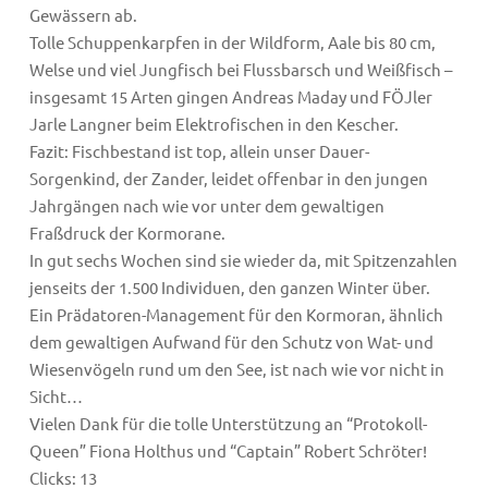
Gewässern ab.
Tolle Schuppenkarpfen in der Wildform, Aale bis 80 cm,
Welse und viel Jungfisch bei Flussbarsch und Weißfisch –
insgesamt 15 Arten gingen Andreas Maday und FÖJler
Jarle Langner beim Elektrofischen in den Kescher.
Fazit: Fischbestand ist top, allein unser Dauer-
Sorgenkind, der Zander, leidet offenbar in den jungen
Jahrgängen nach wie vor unter dem gewaltigen
Fraßdruck der Kormorane.
In gut sechs Wochen sind sie wieder da, mit Spitzenzahlen
jenseits der 1.500 Individuen, den ganzen Winter über.
Ein Prädatoren-Management für den Kormoran, ähnlich
dem gewaltigen Aufwand für den Schutz von Wat- und
Wiesenvögeln rund um den See, ist nach wie vor nicht in
Sicht…
Vielen Dank für die tolle Unterstützung an “Protokoll-
Queen” Fiona Holthus und “Captain” Robert Schröter!
Clicks:
13