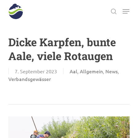
Skip
Menu
to
search
main
Close
content
Menu
Dicke Karpfen, bunte
Aale, viele Rotaugen
Aal
Allgemein
News
7. September 2023
,
,
,
Verbandsgewässer