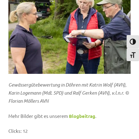
Umsch
Schri
Gewässergütebewertung in Döhren mit Katrin Wolf (AVN),
Karin Logemann (MdL SPD) und Ralf Gerken (AVN), v.l.n.r. ©
Florian Möllers AVN
Mehr Bilder gibt es unserem
Blogbeitrag
.
Clicks:
12