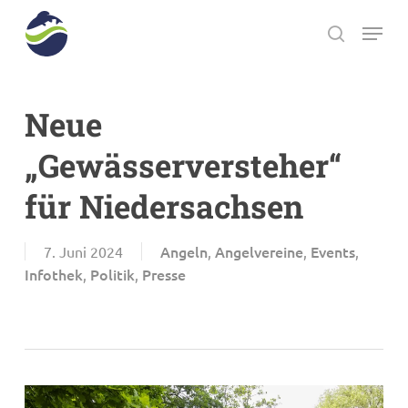
Skip
Menu
to
search
main
Close
content
Menu
Neue
„Gewässerversteher“
für Niedersachsen
Angeln
Angelvereine
Events
7. Juni 2024
,
,
,
Infothek
Politik
Presse
,
,