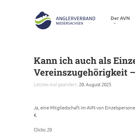
Skip
to
Der AVN
main
content
Hit enter to search or ESC to close
Kann ich auch als Einz
Vereinszugehörigkeit 
Letztes mal geändert:
20. August 2025
Ja, eine Mitgliedschaft im AVN von Einzelspersone
€.
Clicks:
20