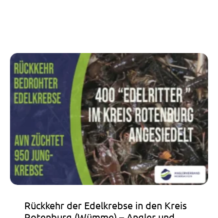
Rückkehr
der
Edelkrebse
in
den
Kreis
Rotenburg
(Wümme)
–
Angler
und
Naturschützer
Rückkehr der Edelkrebse in den Kreis
siedeln
Rotenburg (Wümme) – Angler und
vom