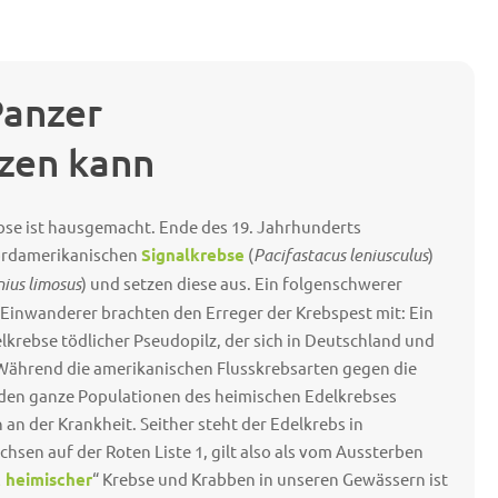
Panzer
tzen kann
bse ist hausgemacht. Ende des 19. Jahrhunderts
ordamerikanischen
Signalkrebse
(
Pacifastacus leniusculus
)
nius limosus
) und setzen diese aus. Ein folgenschwerer
n Einwanderer brachten den Erreger der Krebspest mit: Ein
lkrebse tödlicher Pseudopilz, der sich in Deutschland und
Während die amerikanischen Flusskrebsarten gegen die
den ganze Populationen des heimischen Edelkrebses
an der Krankheit. Seither steht der Edelkrebs in
sen auf der Roten Liste 1, gilt also als vom Aussterben
t heimischer
“ Krebse und Krabben in unseren Gewässern ist