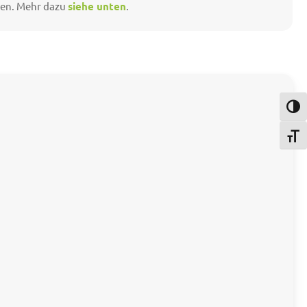
gen. Mehr dazu
siehe unten
.
Umsch
Schri