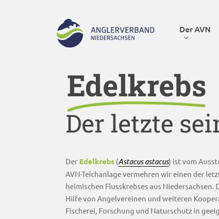
Skip
to
Der AVN
main
content
Edelkrebs
Hit enter to search or ESC to close
Der letzte sei
Der
Edelkrebs
(
Astacus astacus
) ist vom Auss
AVN-Teichanlage vermehren wir einen der let
heimischen Flusskrebses aus Niedersachsen. 
Hilfe von Angelvereinen und weiteren Kooper
Fischerei, Forschung und Naturschutz in gee