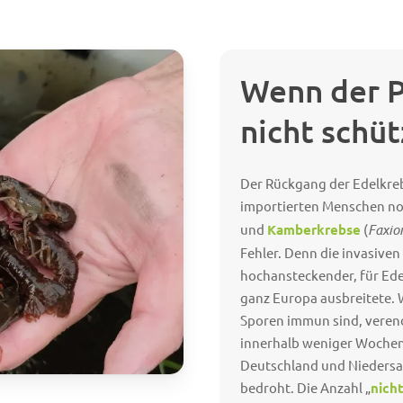
Wenn der 
nicht schü
Der Rückgang der Edelkre
importierten Menschen n
und
Kamberkrebse
(
Faxio
Fehler. Denn die invasive
hochansteckender, für Ede
ganz Europa ausbreitete. 
Sporen immun sind, veren
innerhalb weniger Wochen 
Deutschland und Niedersach
bedroht. Die Anzahl „
nich