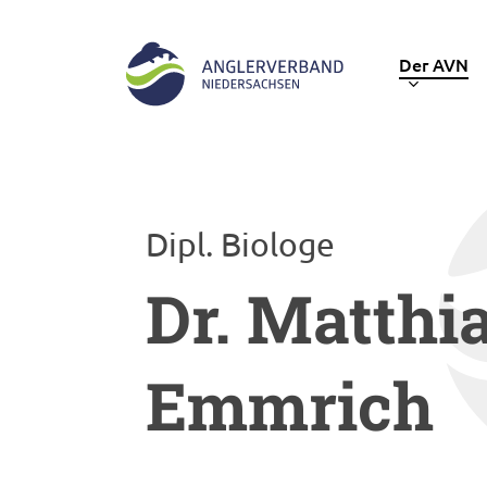
Skip
to
Der AVN
main
content
Hit enter to search or ESC to close
Dipl. Biologe
Dr. Matthi
Emmrich