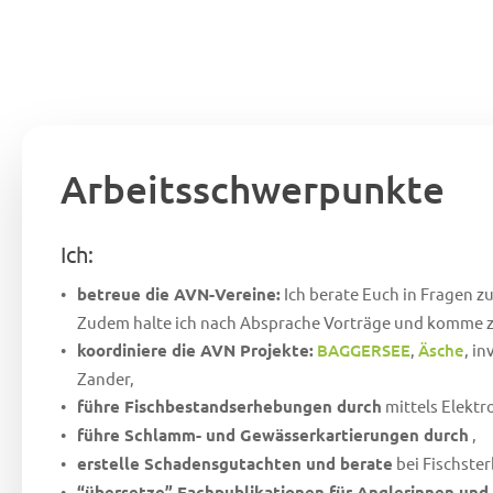
Arbeitsschwerpunkte
Ich:
betreue die AVN-Vereine:
Ich berate Euch in Fragen zu
Zudem halte ich nach Absprache Vorträge und komme z
koordiniere die AVN Projekte:
BAGGERSEE
,
Äsche
, i
Zander,
führe Fischbestandserhebungen durch
mittels Elektr
führe Schlamm- und Gewässerkartierungen durch
,
erstelle Schadensgutachten und berate
bei Fischster
“übersetze” Fachpublikationen für Anglerinnen und 