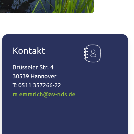
Teichanlage
Kontakt
Brüsseler Str. 4
30539 Hannover
T: 0511 357266-22
m.emmrich@av-nds.de