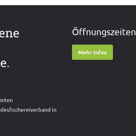
dene
Öffnungszeite
Mehr Infos
e.
nnten
desfischereiverband in