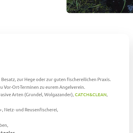
Angelina Schmoll
Michael Kessler
Region 6 (Mittelweser)
Oste
Anna Schmoll
Region 7 (Osnabrück)
Steinhuder Meer
Dr. Jesse Theilen
Region 8 (Elbe)
Helmut Speckmann
Region 9 (Heide)
Katrin Wolf
Region 10 (Rotenburg/Stade)
Helena Zerr
Region 11 (Elbe/Unterweser)
Region 12 (Ostfriesland)
 Besatz, zur Hege oder zur guten fischereilichen Praxis.
u Vor-Ort-Terminen zu eurem Angelverein.
nvasive Arten (Grundel, Wolgazander),
CATCH&CLEAN
,
o-, Netz- und Reusenfischerei,
ben,
Angler,