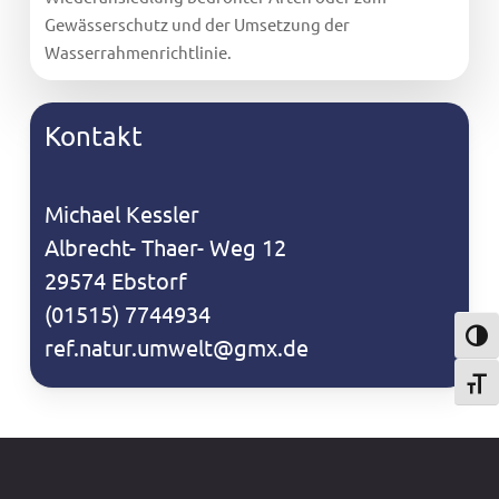
Gewässerschutz und der Umsetzung der
Wasserrahmenrichtlinie.
Kontakt
Michael Kessler
Albrecht- Thaer- Weg 12
29574 Ebstorf
(01515) 7744934
Umsch
ref.natur.umwelt@gmx.de
Schri