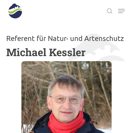
Skip
Menu
to
search
main
Close
content
Menu
Referent für Natur- und Artenschutz
Michael Kessler