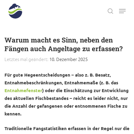
Skip
Menu
to
search
main
Close
content
Menu
Warum macht es Sinn, neben den
Fängen auch Angeltage zu erfassen?
Letztes mal geändert:
10. Dezember 2025
Für gute Hegeentscheidungen – also z. B. Besatz,
Entnahmebeschränkungen, Entnahmemaße (z. B. das
Entnahmefenster
) oder die Einschätzung zur Entwicklung
des aktuellen Fischbestandes – reicht es leider nicht, nur
die Anzahl der gefangenen oder entnommenen Fische zu
kennen.
Traditionelle Fangstatistiken erfassen in der Regel nur die