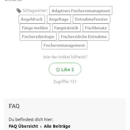
Schlagwörter:
Adaptives Fischereimanagment
Angeldruck
Angeltage
Entnahmefenster
Fänge melden
Fangstatistik
Fischbesatz
Fischereibiologie
Fischereiliche Entnahme
Fischereimanagement
War der Artikel hilfreich?
Like
2
Zugriffe:
151
FAQ
Du befindest dich hier:
FAQ Übersicht
Alle Beiträge