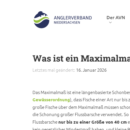
Skip
to
Der AVN
main
content
Hit enter to search or ESC to close
Was ist ein Maximalm
Letztes mal geändert:
16. Januar 2026
Das Maximalmaß ist eine längenbasierte Schonbest
), dass Fische einer Art nur 
Gewässerordnung
große Fische über dem Maximalmaß müssen schon
die Schonung großer Flussbarsche verwendet. So 
Flussbarsche
e
nur bis zu einer Größe von 40 cm
kein gesetzliches Mindestmaß haben, und kleine 