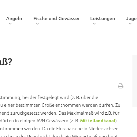
Angeln
Fische und Gewässer
Leistungen
Jug
aß?
Eva-Maria Cyrus
Artensc
Dr. Matthias Emmrich
Werner Klasing
Forschu
FÖJler/ FÖJlerin
Matthias Jaep
Region 1 (Leine/Innerste)
Gebiets
Bederkesaer See
immung, bei der festgelegt wird (z. B. über die
Ralf Gerken
Heinz Pyka
Region 2 (Südniedersachsen)
Ökologi
Dümmer See
bis zu einer bestimmten Größe entnommen werden dürfen. Zu
Jarle Langner
Axel Schunk
Region 3 (BraWoHarz)
Beitrittserklärung online
Umwelta
end zurückgesetzt werden. Das Maximalmaß wird z.B. für
Elbe
Umwelt
Andreas Maday
AVN-Jugendleiter
Region 4 (Weserbergland)
Bestandserhebungsbogen
dürfen in einigen AVN Gewässern (z. B.
)
Mittellandkanal
Hadelner Kanal
ntnommen werden. Da die Flussbarsche in Niedersachsen
Florian Möllers
Ulrich Gasch
Region 5 (Aller/Oker)
Mittellandkanal
Barsche in der Regel nicht durch ein Mindestmaß geschont