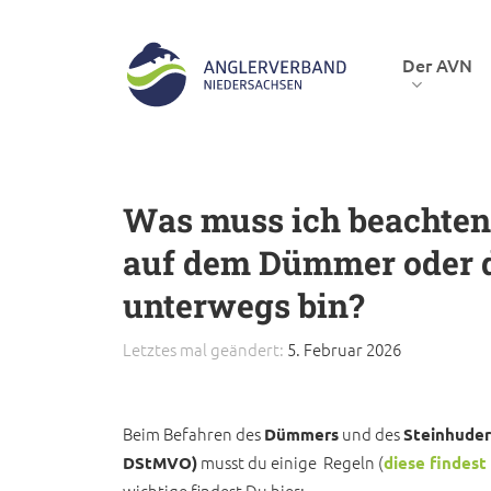
Skip
to
Der AVN
main
content
Hit enter to search or ESC to close
Was muss ich beachten
auf dem Dümmer oder 
unterwegs bin?
Letztes mal geändert:
5. Februar 2026
Beim Befahren des
und des
Dümmers
Steinhude
musst du einige Regeln (
DStMVO)
diese findest
wichtige findest Du hier: