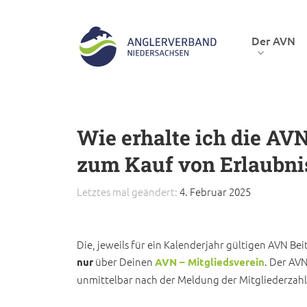
Skip
to
Der AVN
main
content
Hit enter to search or ESC to close
Wie erhalte ich die AV
zum Kauf von Erlaubni
Letztes mal geändert:
4. Februar 2025
Die, jeweils für ein Kalenderjahr gültigen AVN B
über Deinen
. Der AV
nur
AVN – Mitgliedsverein
unmittelbar nach der Meldung der Mitgliederzahl