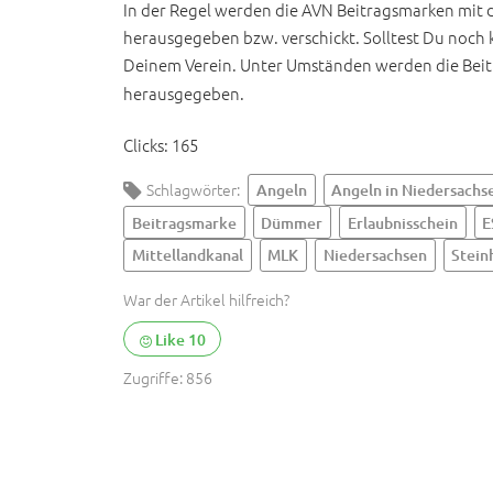
In der Regel werden die AVN Beitragsmarken mit
herausgegeben bzw. verschickt. Solltest Du noch 
Deinem Verein. Unter Umständen werden die Bei
herausgegeben.
Clicks:
165
Schlagwörter:
Angeln
Angeln in Niedersachs
Beitragsmarke
Dümmer
Erlaubnisschein
E
Mittellandkanal
MLK
Niedersachsen
Stein
War der Artikel hilfreich?
Like
10
Zugriffe:
856