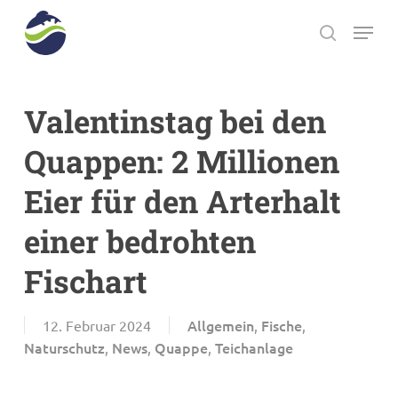
Skip
Menu
to
search
main
Close
content
Menu
Valentinstag bei den
Quappen: 2 Millionen
Eier für den Arterhalt
einer bedrohten
Fischart
Allgemein
Fische
12. Februar 2024
,
,
Naturschutz
News
Quappe
Teichanlage
,
,
,