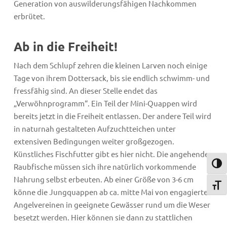
Generation von auswilderungsfähigen Nachkommen
erbrütet.
Ab in die Freiheit!
Nach dem Schlupf zehren die kleinen Larven noch einige
Tage von ihrem Dottersack, bis sie endlich schwimm- und
fressfähig sind. An dieser Stelle endet das
„Verwöhnprogramm“. Ein Teil der Mini-Quappen wird
bereits jetzt in die Freiheit entlassen. Der andere Teil wird
in naturnah gestalteten Aufzuchtteichen unter
extensiven Bedingungen weiter großgezogen.
Künstliches Fischfutter gibt es hier nicht. Die angehenden
Umsch
Raubfische müssen sich ihre natürlich vorkommende
Nahrung selbst erbeuten. Ab einer Größe von 3-6 cm
Schri
könne die Jungquappen ab ca. mitte Mai von engagierten
Angelvereinen in geeignete Gewässer rund um die Weser
besetzt werden. Hier können sie dann zu stattlichen