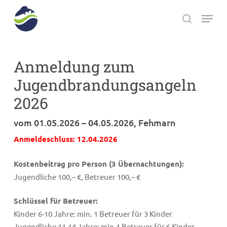
Skip
Menu
to
search
main
Close
content
Menu
Anmeldung zum
Jugendbrandungsangeln
2026
vom 01.05.2026 – 04.05.2026, Fehmarn
Anmeldeschluss: 12.04.2026
Kostenbeitrag pro Person (3 Übernachtungen):
Jugendliche 100,– €, Betreuer 100,– €
Schlüssel für Betreuer:
Kinder 6-10 Jahre: min. 1 Betreuer für 3 Kinder
Jugendliche 11-14 Jahre: min.1 Betreuer für 6 Kinder