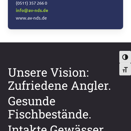
(0511) 357 266 0
info@av-nds.de
www.av-nds.de
Umsch
Unsere Vision:
Schri
Zufriedene Angler.
Gesunde
Fischbestände.
Intakte Gewässer.