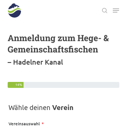
Skip
Menu
to
search
main
Close
content
Menu
Anmeldung zum Hege- &
Gemeinschaftsfischen
– Hadelner Kanal
14%
Verein
Wähle deinen
Vereinsauswahl