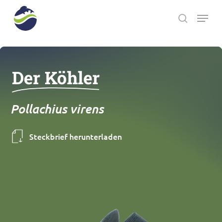
Skip
Menu
to
search
main
Close
content
Menu
Der Köhler
Pollachius virens
Steckbrief herunterladen