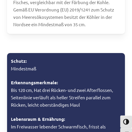
Fisches, vergleichbar mit der Färbung der Kohle.
Gemäß EU Verordnung (EU) 2019/1241 zum Schutz
von Meeresökosystemen besitzt der Köhler in der
Nordsee ein Mindestmaß von 35 cm.
Schutz:
Mindestmaß
Erkennungsmerkmale:
Bis 120 cm, Hat drei Rücken- und zwei Afterflossen,
Seitenlinie verläuft als heller Streifen parallel zum
Rücken, leicht oberständiges Maul
Lebensraum & Ernährung:
Umsch
Im Freiwasser lebender Schwarmfisch, frisst als