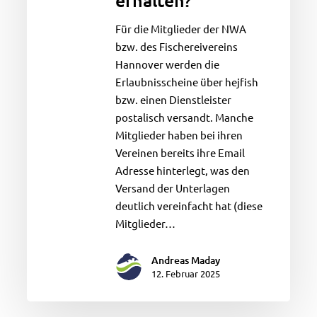
erhalten?
bisher
noch
Für die Mitglieder der NWA
keinen
bzw. des Fischereivereins
Erlaubnisschein
Hannover werden die
für
Erlaubnisscheine über hejfish
den
bzw. einen Dienstleister
MLK
postalisch versandt. Manche
erhalten?
Mitglieder haben bei ihren
Vereinen bereits ihre Email
Adresse hinterlegt, was den
Versand der Unterlagen
deutlich vereinfacht hat (diese
Mitglieder…
Andreas Maday
12. Februar 2025