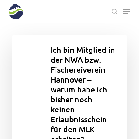
Skip
Menu
to
search
main
Close
content
Menu
Ich
bin
Ich bin Mitglied in
Mitglied
der NWA bzw.
in
Fischereiverein
der
NWA
Hannover –
bzw.
warum habe ich
Fischereiverein
bisher noch
Hannover
keinen
–
warum
Erlaubnisschein
habe
für den MLK
ich