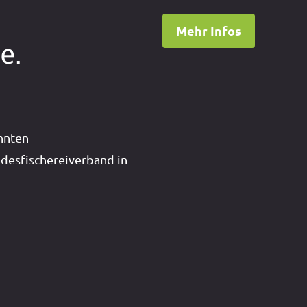
Mehr Infos
e.
nnten
desfischereiverband in