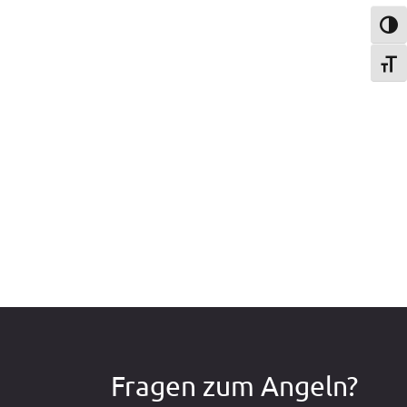
Umsch
Schri
n
Fragen zum Angeln?