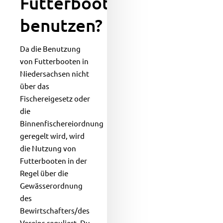
Futterboot
Angelina Schmoll
Michael Kessler
Region 6 (Mittelweser)
Oste
benutzen?
Anna Schmoll
Region 7 (Osnabrück)
Steinhuder Meer
Dr. Jesse Theilen
Region 8 (Elbe)
Da die Benutzung
Helmut Speckmann
Region 9 (Heide)
von Futterbooten in
Katrin Wolf
Region 10 (Rotenburg/Stade)
Niedersachsen nicht
über das
Helena Zerr
Region 11 (Elbe/Unterweser)
Fischereigesetz oder
Region 12 (Ostfriesland)
die
Binnenfischereiordnung
geregelt wird, wird
die Nutzung von
Futterbooten in der
Regel über die
Gewässerordnung
des
Bewirtschafters/des
Vereins reguliert. Du