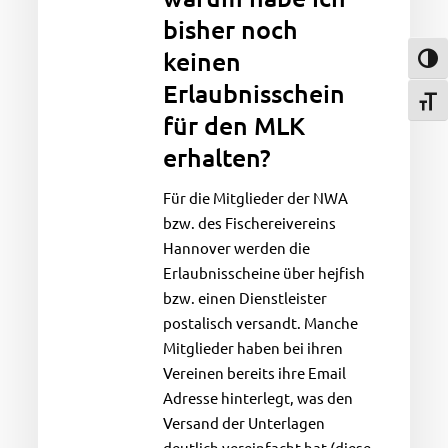
Fischereiverein
bisher noch
Hannover
keinen
–
Umsch
warum
Erlaubnisschein
Schri
habe
für den MLK
ich
erhalten?
bisher
noch
Für die Mitglieder der NWA
keinen
bzw. des Fischereivereins
Erlaubnisschein
Hannover werden die
für
Erlaubnisscheine über hejfish
den
bzw. einen Dienstleister
MLK
postalisch versandt. Manche
erhalten?
Mitglieder haben bei ihren
Vereinen bereits ihre Email
Adresse hinterlegt, was den
Versand der Unterlagen
deutlich vereinfacht hat (diese