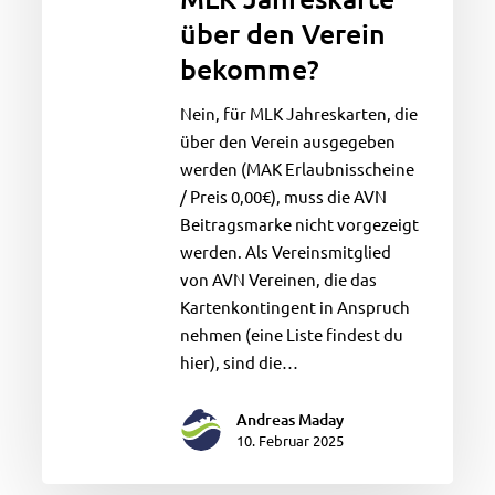
meine
über den Verein
MLK
bekomme?
Jahreskarte
über
Nein, für MLK Jahreskarten, die
den
über den Verein ausgegeben
Verein
werden (MAK Erlaubnisscheine
bekomme?
/ Preis 0,00€), muss die AVN
Beitragsmarke nicht vorgezeigt
werden. Als Vereinsmitglied
von AVN Vereinen, die das
Kartenkontingent in Anspruch
nehmen (eine Liste findest du
hier), sind die…
Andreas Maday
10. Februar 2025