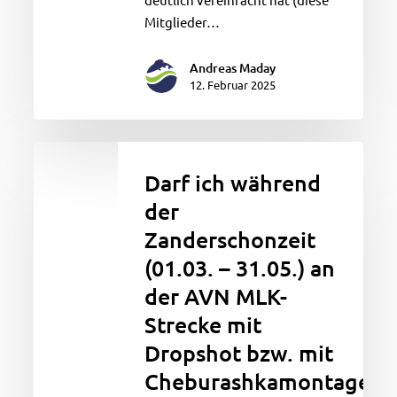
Mitglieder…
Andreas Maday
12. Februar 2025
Darf
ich
Darf ich während
während
der
der
Zanderschonzeit
Zanderschonzeit
(01.03.
(01.03. – 31.05.) an
–
der AVN MLK-
31.05.)
Strecke mit
an
Dropshot bzw. mit
der
AVN
Cheburashkamontage
MLK-