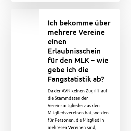
Ich
bekomme
Ich bekomme über
über
mehrere Vereine
mehrere
einen
Vereine
einen
Erlaubnisschein
Erlaubnisschein
für den MLK – wie
für
gebe ich die
den
Fangstatistik ab?
MLK
–
Da der AVN keinen Zugriff auf
wie
die Stammdaten der
gebe
Vereinsmitglieder aus den
ich
Mitgliedsvereinen hat, werden
die
für Personen, die Mitglied in
Fangstatistik
mehreren Vereinen sind,
ab?