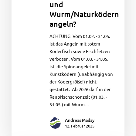
und
Strecke
Wurm/Naturködern
mit
angeln?
Dropshot
bzw.
ACHTUNG: Vom 01.02. - 31.05.
mit
ist das Angeln mit totem
Cheburashkamontage
Köderfisch sowie Fischfetzen
und
verboten. Vom 01.03. - 31.05.
Wurm/Naturködern
ist die Spinnangelei mit
angeln?
Kunstködern (unabhängig von
der Ködergröße!) nicht
gestattet. Ab 2026 darf in der
Raubfischschonzeit (01.03. -
31.05.) mit Wurm…
Andreas Maday
12. Februar 2025