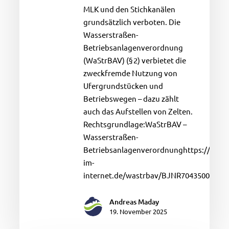
zelten?
MLK und den Stichkanälen
grundsätzlich verboten. Die
Wasserstraßen-
Betriebsanlagenverordnung
(WaStrBAV) (§ 2) verbietet die
zweckfremde Nutzung von
Ufergrundstücken und
Betriebswegen – dazu zählt
auch das Aufstellen von Zelten.
Rechtsgrundlage:WaStrBAV –
Wasserstraßen-
Betriebsanlagenverordnunghttps://www.
im-
internet.de/wastrbav/BJNR704350016.ht
Andreas Maday
19. November 2025