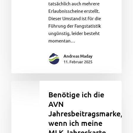
tatsächlich auch mehrere
Erlaubnisscheine erstellt.
Dieser Umstand ist für die
Führung der Fangstatistik
ungünstig, leider besteht
momentan…
Andreas Maday
11. Februar 2025
Benötige
ich
Benötige ich die
die
AVN
AVN
Jahresbeitragsmarke,
Jahresbeitragsmarke,
wenn
wenn ich meine
ich
MLK Jahreskarte