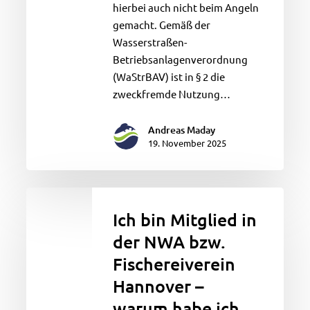
hierbei auch nicht beim Angeln
gemacht. Gemäß der
Wasserstraßen-
Betriebsanlagenverordnung
(WaStrBAV) ist in § 2 die
zweckfremde Nutzung…
Andreas Maday
19. November 2025
Ich
bin
Ich bin Mitglied in
Mitglied
der NWA bzw.
in
Fischereiverein
der
NWA
Hannover –
bzw.
warum habe ich