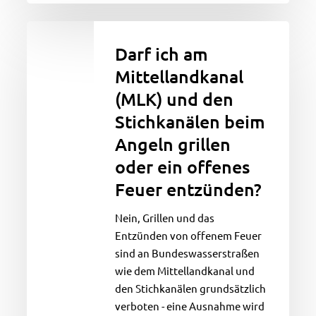
Darf
ich
Darf ich am
am
Mittellandkanal
Mittellandkanal
(MLK) und den
(MLK)
und
Stichkanälen beim
den
Angeln grillen
Stichkanälen
oder ein offenes
beim
Feuer entzünden?
Angeln
grillen
Nein, Grillen und das
oder
Entzünden von offenem Feuer
ein
sind an Bundeswasserstraßen
offenes
wie dem Mittellandkanal und
Feuer
den Stichkanälen grundsätzlich
entzünden?
verboten - eine Ausnahme wird