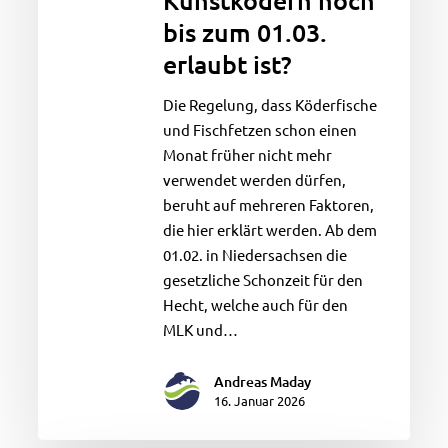
Kunstködern noch
zu
bis zum 01.03.
verwenden,
während
erlaubt ist?
das
Spinnfischen
Die Regelung, dass Köderfische
mit
und Fischfetzen schon einen
Kunstködern
Monat früher nicht mehr
noch
verwendet werden dürfen,
bis
beruht auf mehreren Faktoren,
zum
die hier erklärt werden. Ab dem
01.03.
01.02. in Niedersachsen die
erlaubt
gesetzliche Schonzeit für den
ist?
Hecht, welche auch für den
MLK und…
Andreas Maday
16. Januar 2026