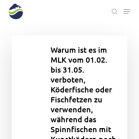
Skip
Menu
to
search
main
Close
content
Menu
Warum
ist
Warum ist es im
es
MLK vom 01.02.
im
bis 31.05.
MLK
vom
verboten,
01.02.
Köderfische oder
bis
Fischfetzen zu
31.05.
verwenden,
verboten,
Köderfische
während das
oder
Spinnfischen mit
Fischfetzen