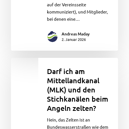
auf der Vereinsseite
kommuniziert), und Mitglieder,
bei denen eine…
Andreas Maday
2. Januar 2026
Darf
ich
Darf ich am
am
Mittellandkanal
Mittellandkanal
(MLK) und den
(MLK)
und
Stichkanälen beim
den
Angeln zelten?
Stichkanälen
beim
Nein, das Zelten ist an
Angeln
Bundeswasserstraßen wie dem