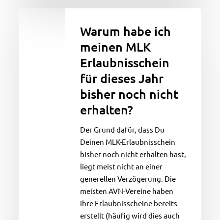
Warum
habe
Warum habe ich
ich
meinen MLK
meinen
Erlaubnisschein
MLK
Erlaubnisschein
für dieses Jahr
für
bisher noch nicht
dieses
erhalten?
Jahr
bisher
Der Grund dafür, dass Du
noch
Deinen MLK-Erlaubnisschein
nicht
bisher noch nicht erhalten hast,
erhalten?
liegt meist nicht an einer
generellen Verzögerung. Die
meisten AVN-Vereine haben
ihre Erlaubnisscheine bereits
erstellt (häufig wird dies auch