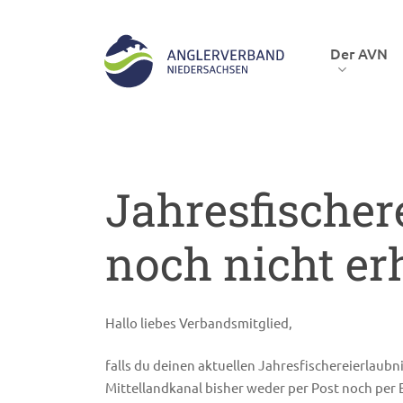
Skip
to
Der AVN
main
content
Hit enter to search or ESC to close
Jahresfischer
noch nicht er
Hallo liebes Verbandsmitglied,
falls du deinen aktuellen Jahresfischereierlaubn
Mittellandkanal bisher weder per Post noch per E