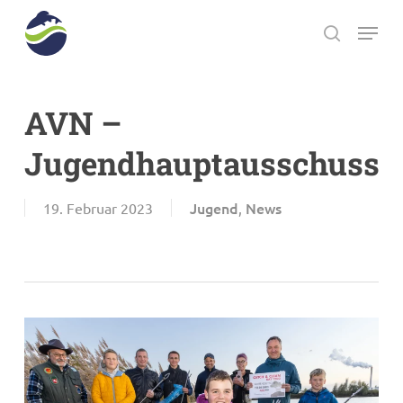
Skip
Menu
to
search
main
Close
content
Menu
AVN –
Jugendhauptausschuss
Jugend
News
19. Februar 2023
,