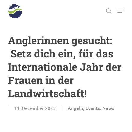
Skip
Menu
to
search
main
Close
content
Menu
Anglerinnen gesucht:
Setz dich ein, für das
Internationale Jahr der
Frauen in der
Landwirtschaft!
Angeln
Events
News
11. Dezember 2025
,
,