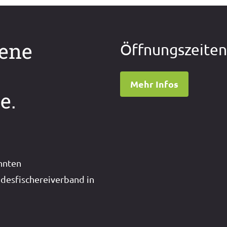
dene
Öffnungszeite
Mehr Infos
e.
nnten
desfischereiverband in