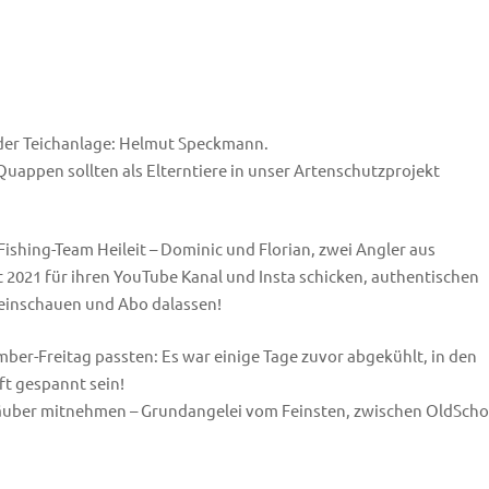
der Teichanlage: Helmut Speckmann.
appen sollten als Elterntiere in unser Artenschutzprojekt
shing-Team Heileit – Dominic und Florian, zwei Angler aus
 2021 für ihren YouTube Kanal und Insta schicken, authentischen
reinschauen und Abo dalassen!
er-Freitag passten: Es war einige Tage zuvor abgekühlt, in den
ft gespannt sein!
Räuber mitnehmen – Grundangelei vom Feinsten, zwischen OldScho