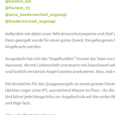
@karsten_bsk
@florianh_93
@anne_koederwechsel_angesagt
@koederwechsel_angesagt
Außerdem mit dabei unser AVN-Artenschutzexperte und Chef 
Denn geangelt wurde für einen guten Zweck: Die gefangenen Qu
eingebracht werden.
Ausgedacht hat sich das “Angelbuddies” Format das Team von Fi
Hannover, die mit Leidenschaft und enorm viel Zeiaufwand seit
und fachlich versierten Angel-Content produzieren. Also, mal 
Die Vorzeichen für das Quappenangeln an einem grauen Novemb
Nächten sogar unter 0°C, ausreichend Wasser im Fluss – ihr dür
Und könnt jede Menge Infos zur Angeltechnik auf die coolen 
und High-Tech.
Also unbedingt reinschauen!