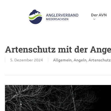
Skip
to
Der AVN
main
content
Hit enter to search or ESC to close
Artenschutz mit der Ange
Allgemein
Angeln
Artenschutz
5. Dezember 2024
,
,