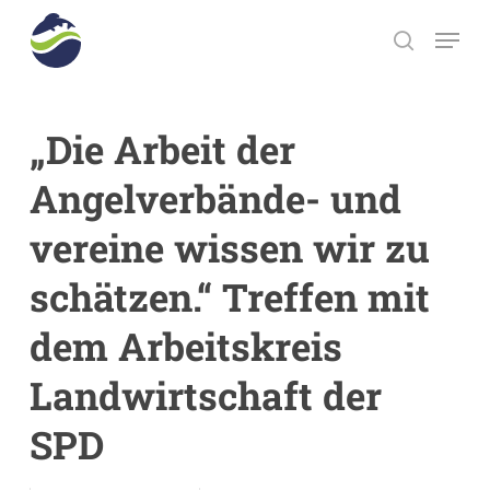
Skip
Menu
to
search
main
Close
content
Menu
„Die Arbeit der
Angelverbände- und
vereine wissen wir zu
schätzen.“ Treffen mit
dem Arbeitskreis
Landwirtschaft der
SPD