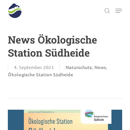
Skip
Menu
to
search
main
Close
content
Menu
News Ökologische
Station Südheide
Naturschutz
News
4. September 2023
,
,
Ökologische Station Südheide