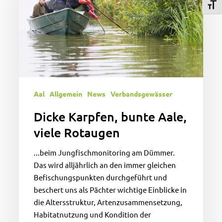
Schri
viele
Rotaugen
Aal
Allgemein
News
Verbandsgewässer
Dicke Karpfen, bunte Aale,
viele Rotaugen
...beim Jungfischmonitoring am Dümmer.
Das wird alljährlich an den immer gleichen
Befischungspunkten durchgeführt und
beschert uns als Pächter wichtige Einblicke in
die Altersstruktur, Artenzusammensetzung,
Habitatnutzung und Kondition der