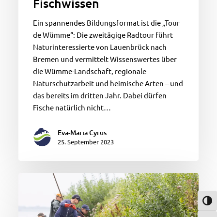
Fischwissen
Ein spannendes Bildungsformat ist die „Tour
de Wümme“: Die zweitägige Radtour führt
Naturinteressierte von Lauenbrück nach
Bremen und vermittelt Wissenswertes über
die Wümme-Landschaft, regionale
Naturschutzarbeit und heimische Arten – und
das bereits im dritten Jahr. Dabei dürfen
Fische natürlich nicht…
Eva-Maria Cyrus
25. September 2023
Dicke
Karpfen,
bunte
Umsch
Aale,