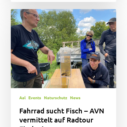
Fahrrad
sucht
Fisch
–
AVN
vermittelt
auf
Radtour
Fischwissen
Aal
Events
Naturschutz
News
Fahrrad sucht Fisch – AVN
vermittelt auf Radtour