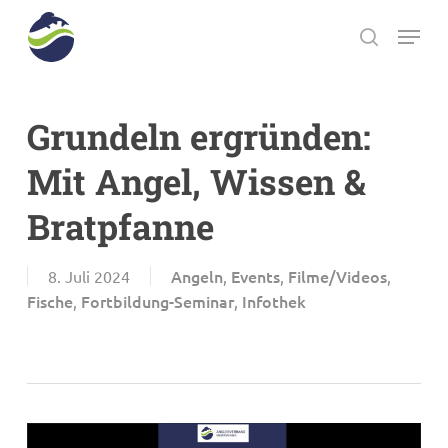
Skip
Menu
to
search
main
Close
content
Menu
Grundeln ergründen:
Mit Angel, Wissen &
Bratpfanne
Angeln
Events
Filme/Videos
8. Juli 2024
,
,
,
Fische
Fortbildung-Seminar
Infothek
,
,