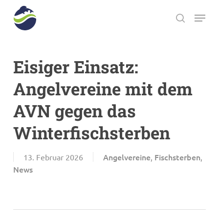
Skip
Menu
to
search
main
Close
content
Menu
Eisiger Einsatz:
Angelvereine mit dem
AVN gegen das
Winterfischsterben
Angelvereine
Fischsterben
13. Februar 2026
,
,
News