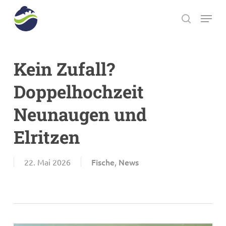
Skip
Menu
to
search
main
Close
content
Menu
Kein Zufall?
Doppelhochzeit
Neunaugen und
Elritzen
Fische
News
22. Mai 2026
,