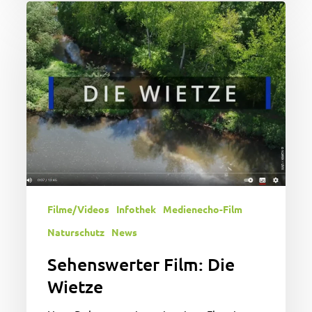
Sehenswerter
Film:
Die
Wietze
Filme/Videos
Infothek
Medienecho-Film
Naturschutz
News
Sehenswerter Film: Die
Wietze