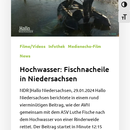
Umsch
Schri
Filme/Videos
Infothek
Medienecho-Film
News
Hochwasser: Fischnacheile
in Niedersachsen
NDR |Hallo Niedersachsen, 29.01.2024 Hallo
Niedersachsen berichtete in einem rund
vierminütigen Beitrag, wie der AVN
gemeinsam mit dem ASV Luthe Fische nach
dem Hochwasser von einer Rinderweide
rettet. Der Beitrag startet in Minute 12:15