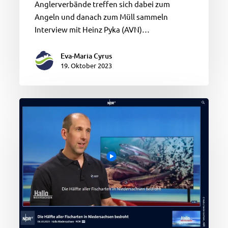
Anglerverbände treffen sich dabei zum
Angeln und danach zum Müll sammeln
Interview mit Heinz Pyka (AVN)…
Eva-Maria Cyrus
19. Oktober 2023
Die
Hälfte
aller
Fischarten
in
Niedersachsen
bedroht