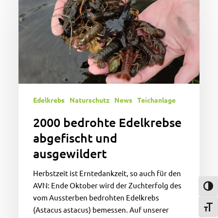
Edelkrebse
abgefischt
und
ausgewildert
Edelkrebs
Naturschutz
News
Teichanlage
2000 bedrohte Edelkrebse
abgefischt und
ausgewildert
Herbstzeit ist Erntedankzeit, so auch für den
AVN: Ende Oktober wird der Zuchterfolg des
Umsch
vom Aussterben bedrohten Edelkrebs
Schri
(Astacus astacus) bemessen. Auf unserer