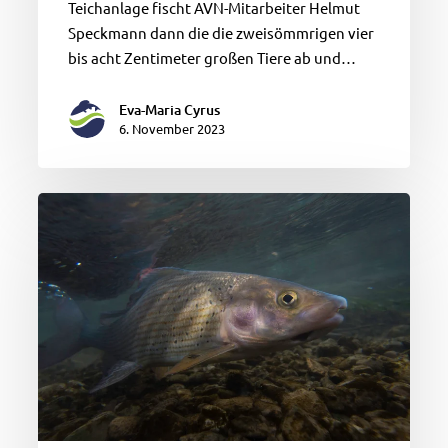
Teichanlage fischt AVN-Mitarbeiter Helmut
Speckmann dann die die zweisömmrigen vier
bis acht Zentimeter großen Tiere ab und…
Eva-Maria Cyrus
6. November 2023
Rote
Liste
2023-
Gefährdungsstatus
von
51
Fisch-,
Krebs-
und
Rundmaularten