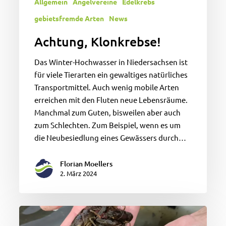
Allgemein
Angelvereine
Edelkrebs
gebietsfremde Arten
News
Achtung, Klonkrebse!
Das Winter-Hochwasser in Niedersachsen ist
für viele Tierarten ein gewaltiges natürliches
Transportmittel. Auch wenig mobile Arten
erreichen mit den Fluten neue Lebensräume.
Manchmal zum Guten, bisweilen aber auch
zum Schlechten. Zum Beispiel, wenn es um
die Neubesiedlung eines Gewässers durch…
Florian Moellers
2. März 2024
2000
bedrohte