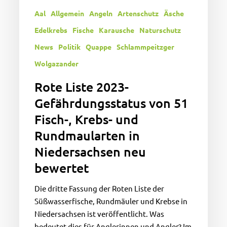
in
Aal
Allgemein
Angeln
Artenschutz
Äsche
Niedersachsen
neu
Edelkrebs
Fische
Karausche
Naturschutz
bewertet
News
Politik
Quappe
Schlammpeitzger
Wolgazander
Rote Liste 2023-
Gefährdungsstatus von 51
Fisch-, Krebs- und
Rundmaularten in
Niedersachsen neu
bewertet
Die dritte Fassung der Roten Liste der
Süßwasserfische, Rundmäuler und Krebse in
Niedersachsen ist veröffentlicht. Was
bedeutet dies für Anglerinnen und Angler? Im