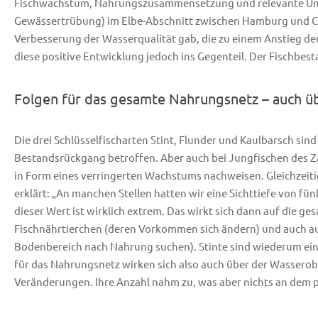
Fischwachstum, Nahrungszusammensetzung und relevante Umw
Gewässertrübung) im Elbe-Abschnitt zwischen Hamburg und Cux
Verbesserung der Wasserqualität gab, die zu einem Anstieg der
diese positive Entwicklung jedoch ins Gegenteil. Der Fischbes
Folgen für das gesamte Nahrungsnetz – auch ü
Die drei Schlüsselfischarten Stint, Flunder und Kaulbarsch si
Bestandsrückgang betroffen. Aber auch bei Jungfischen des 
in Form eines verringerten Wachstums nachweisen. Gleichzeit
erklärt: „An manchen Stellen hatten wir eine Sichttiefe von fü
dieser Wert ist wirklich extrem. Das wirkt sich dann auf die ges
Fischnährtierchen (deren Vorkommen sich ändern) und auch auf
Bodenbereich nach Nahrung suchen). Stinte sind wiederum eine
für das Nahrungsnetz wirken sich also auch über der Wasserob
Veränderungen. Ihre Anzahl nahm zu, was aber nichts an dem 