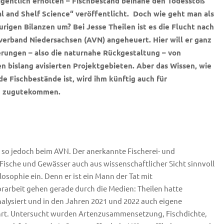
eigentlich erholten – Fischbestand beinahe den Todesstoß
al and Shelf Science“ veröffentlicht. Doch wie geht man als
urigen Bilanzen um? Bei Jesse Theilen ist es die Flucht nach
rverband Niedersachsen (AVN) angeheuert. Hier will er ganz
ierungen – also die naturnahe Rückgestaltung – von
n bislang avisierten Projektgebieten. Aber das Wissen, wie
e Fischbestände ist, wird ihm künftig auch für
en zugutekommen.
 so jedoch beim AVN. Der anerkannte Fischerei- und
Fische und Gewässer auch aus wissenschaftlicher Sicht sinnvoll
ilosophie ein. Denn er ist ein Mann der Tat mit
rarbeit gehen gerade durch die Medien: Theilen hatte
lysiert und in den Jahren 2021 und 2022 auch eigene
rt. Untersucht wurden Artenzusammensetzung, Fischdichte,