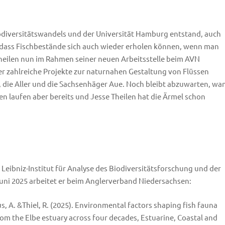
Biodiversitätswandels und der Universität Hamburg entstand, auch
 dass Fischbestände sich auch wieder erholen können, wenn man
heilen nun im Rahmen seiner neuen Arbeitsstelle beim AVN
r zahlreiche Projekte zur naturnahen Gestaltung von Flüssen
l, die Aller und die Sachsenhäger Aue. Noch bleibt abzuwarten, wa
n laufen aber bereits und Jesse Theilen hat die Ärmel schon
eibniz-Institut für Analyse des Biodiversitätsforschung und der
t Juni 2025 arbeitet er beim Anglerverband Niedersachsen:
ius, A. &Thiel, R. (2025). Environmental factors shaping fish fauna
rom the Elbe estuary across four decades, Estuarine, Coastal and