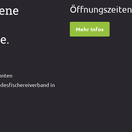
dene
Öffnungszeite
Mehr Infos
e.
nnten
desfischereiverband in