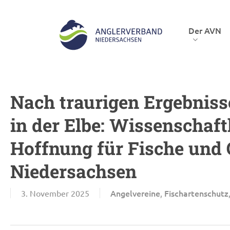
Skip
to
Der AVN
main
content
Hit enter to search or ESC to close
Nach traurigen Ergebnis
in der Elbe: Wissenschaft
Hoffnung für Fische und 
Niedersachsen
Angelvereine
Fischartenschutz
3. November 2025
,