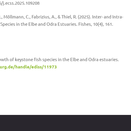
6/j.ecss.2025.109208
., Möllmann, C., Fabrizius, A., & Thiel, R. (2025). Inter- and Intra-
pecies in the Elbe and Odra Estuaries. Fishes, 10(4), 161.
owth of keystone fish species in the Elbe and Odra estuaries.
burg.de/handle/ediss/11973