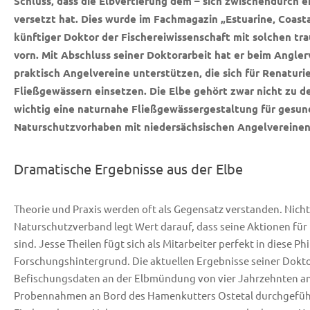
Schluss, dass die Elbvertiefung dem – sich zwischendurch 
versetzt hat. Dies wurde im Fachmagazin „Estuarine, Coast
künftiger Doktor der Fischereiwissenschaft mit solchen tra
vorn. Mit Abschluss seiner Doktorarbeit hat er beim Angle
praktisch Angelvereine unterstützen, die sich für Renatur
Fließgewässern einsetzen. Die Elbe gehört zwar nicht zu de
wichtig eine naturnahe Fließgewässergestaltung für gesund
Naturschutzvorhaben mit niedersächsischen Angelverein
Dramatische Ergebnisse aus der Elbe
Theorie und Praxis werden oft als Gegensatz verstanden. Nicht
Naturschutzverband legt Wert darauf, dass seine Aktionen für 
sind. Jesse Theilen fügt sich als Mitarbeiter perfekt in diese Ph
Forschungshintergrund. Die aktuellen Ergebnisse seiner Dokto
Befischungsdaten an der Elbmündung von vier Jahrzehnten ana
Probennahmen an Bord des Hamenkutters Ostetal durchgefüh