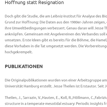
Hoffnung statt Resignation
Doch gibt die Studie, die am Leibniz-Institut für Analyse des 
Grund zur Hoffnung: Die Daten aus den 1980er-Jahren zeigen,
ihre Umweltbedingungen verbessert. Genau daran will Jesse T
anknüpfen. Gemeinsam mit Angelvereinen des Verbandes soll e
umsetzen. Erste Ideen gibt es bereits für die Böhme, die Hame
diese Vorhaben in die Tat umgesetzt werden. Die Vorbereitunge
hochgekrempelt.
PUBLIKATIONEN
Die Originalpublikationen wurden von einer Arbeitsgruppe am L
Universität Hamburg erstellt. Jesse Theilen ist Erstautor. Sei
Theilen, J., Sarrazin, V.,Hauten, E., Koll, R.,Möllmann, C.,Fabriz
structure in a temperate mesotidal estuary: Periodic insights f