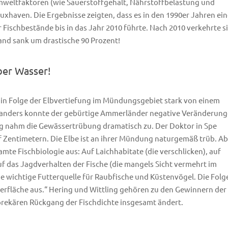
eltfaktoren (wie Sauerstoffgehalt, Nährstoffbelastung und
haven. Die Ergebnisse zeigten, dass es in den 1990er Jahren ei
 Fischbestände bis in das Jahr 2010 führte. Nach 2010 verkehrte s
tand sank um drastische 90 Prozent!
ber Wasser!
nd in Folge der Elbvertiefung im Mündungsgebiet stark von einem
Zanders konnte der gebürtige Ammerländer negative Veränderun
ig nahm die Gewässertrübung dramatisch zu. Der Doktor in Spe
nf Zentimetern. Die Elbe ist an ihrer Mündung naturgemäß trüb. A
amte Fischbiologie aus: Auf Laichhabitate (die verschlicken), auf
 das Jagdverhalten der Fische (die mangels Sicht vermehrt im
 wichtige Futterquelle für Raubfische und Küstenvögel. Die Folg
erfläche aus.“ Hering und Wittling gehören zu den Gewinnern der
prekären Rückgang der Fischdichte insgesamt ändert.