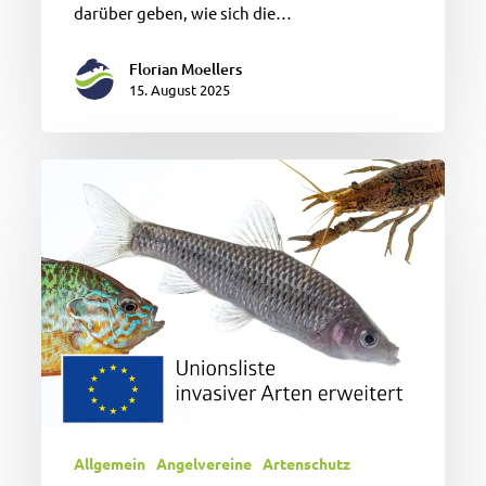
darüber geben, wie sich die…
Florian Moellers
15. August 2025
Achtung
invasiv
–
über
90
Arten
auf
der
Unionsliste
Allgemein
Angelvereine
Artenschutz