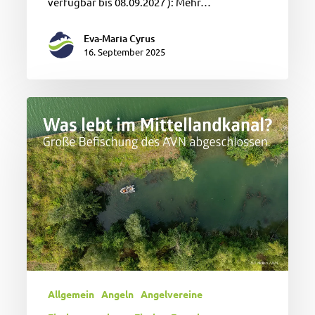
verfügbar bis 08.09.2027 ): Mehr…
Eva-Maria Cyrus
16. September 2025
Mega
Befischung
im
Mittellandkanal
abgeschlossen
Allgemein
Angeln
Angelvereine