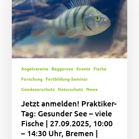
Praktiker-
Tag:
Gesunder
See
–
viele
Fische
|
27.09.2025,
Angelvereine
Baggersee
Events
Fische
10:00
–
Forschung
Fortbildung-Seminar
14:30
Gewässerschutz
Naturschutz
News
Uhr,
Bremen
Jetzt anmelden! Praktiker-
|
Tag: Gesunder See – viele
Weitere
Fische | 27.09.2025, 10:00
deutschlandweite
– 14:30 Uhr, Bremen |
Termine