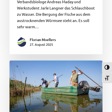
Verbandsbiologe Andreas Maday und
Werkstudent Jarle Langner das Schlauchboot
zu Wasser. Die Bergung der Fische aus dem
austrocknenden Würmsee steht an. Es soll
sehr warm…
Florian Moellers
27. August 2025
Wels,
Umsch
Aal,
Karpfen
Schri
–
und
eine
neue
Art