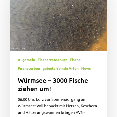
3000
Fische
ziehen
um!
Allgemein
Fischartenschutz
Fische
Fischsterben
gebietsfremde Arten
News
Würmsee – 3000 Fische
ziehen um!
06.00 Uhr, kurz vor Sonnenaufgang am
Würmsee: Voll bepackt mit Netzen, Keschern
und Hälterungswannen bringen AVN-