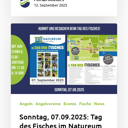
12. September 2025
Sonntag,
07.09.2025:
Tag
des
Fisches
im
Natureum
Balje.
Mit
dabei:
Niklas
Angeln
Angelvereine
Events
Fische
News
Marx,
Fabian
Sonntag, 07.09.2025: Tag
Frenzel
des Fisches im Natureum
&