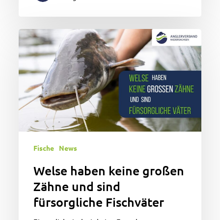
Welse
haben
keine
großen
Zähne
und
sind
fürsorgliche
Fischväter
Fische
News
Welse haben keine großen
Zähne und sind
fürsorgliche Fischväter