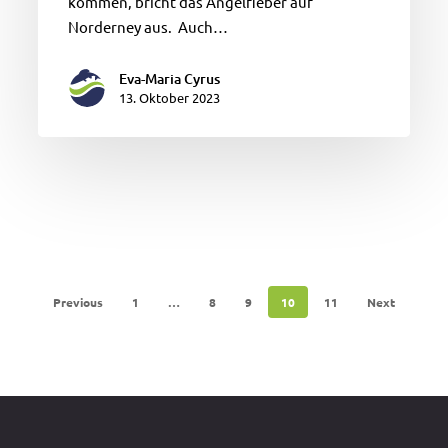
kommen, bricht das Angelfieber auf
Norderney aus. Auch…
Eva-Maria Cyrus
13. Oktober 2023
Previous
1
…
8
9
10
11
Next