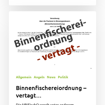
Binnenfischereiordnung
–
vertagt…
Allgemein
Angeln
News
Politik
Binnenfischereiordnung –
vertagt…
Die NBiFischO regelt unter anderem