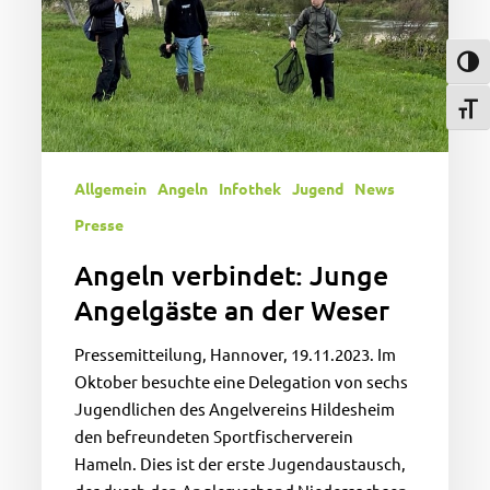
Weser
Umsch
Schri
Allgemein
Angeln
Infothek
Jugend
News
Presse
Angeln verbindet: Junge
Angelgäste an der Weser
Pressemitteilung, Hannover, 19.11.2023. Im
Oktober besuchte eine Delegation von sechs
Jugendlichen des Angelvereins Hildesheim
den befreundeten Sportfischerverein
Hameln. Dies ist der erste Jugendaustausch,