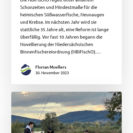
Schonzeiten und Mindestmaße für die
heimischen Süßwasserfische, Neunaugen
und Krebse. Im nächsten Jahr wird sie
stattliche 35 Jahre alt, eine Reform ist lange
überfällig. Vor fast 10 Jahren begann die
Novellierung der Niedersächsischen
Binnenfischereiordnung (NBiFischO).…
Florian Moellers
30. November 2023
Angeln
verbindet:
Junge
Angelgäste
an
der