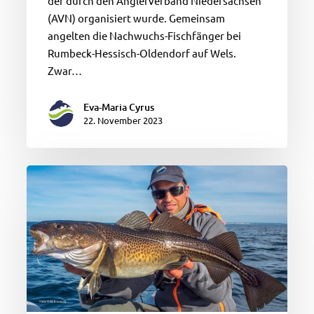
der durch den Anglerverband Niedersachsen
(AVN) organisiert wurde. Gemeinsam
angelten die Nachwuchs-Fischfänger bei
Rumbeck-Hessisch-Oldendorf auf Wels.
Zwar…
Eva-Maria Cyrus
22. November 2023
Fisch
des
Jahres
2024:
Der
Dorsch