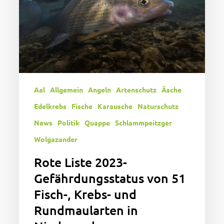
von
51
Fisch-,
Krebs-
und
Rundmaularten
in
Aal
Allgemein
Angeln
Artenschutz
Äsche
Niedersachsen
neu
Edelkrebs
Fische
Karausche
Naturschutz
bewertet
News
Politik
Quappe
Schlammpeitzger
Wolgazander
Rote Liste 2023-
Gefährdungsstatus von 51
Fisch-, Krebs- und
Rundmaularten in